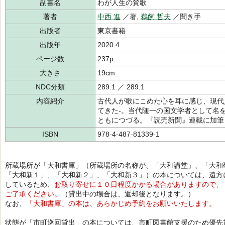
副書名
わが人生の賛歌
著者
中西 進
／著,
鵜飼 哲夫
／聞き手
出版者
東京書籍
出版年
2020.4
ページ数
237p
大きさ
19cm
NDC分類
289.1 ／ 289.1
内容紹介
古代人が歌にこめた心を耳に感じ、現代
てきた-。当代随一の国文学者として名
ともにつづる。『読売新聞』連載に加筆
ISBN
978-4-487-81339-1
所蔵場所が「大和書庫」（所蔵場所の名称が、「大和講堂」、「大和
「大和新１」、「大和新２」、「大和新３」）の本については、遠方
しているため、
お取り寄せに１０日程度かかる場合がありますので、
ご了承ください。
（貸出中の場合は、返却後となります。）
なお、
「大和書庫」の本は、あらかじめ予約をお願いいたします。
状態が「市町巡回貸出」の本については、市町図書館支援のため優先