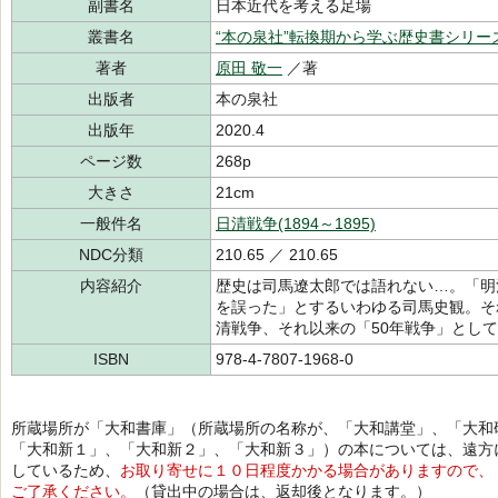
副書名
日本近代を考える足場
叢書名
“本の泉社”転換期から学ぶ歴史書シリー
著者
原田 敬一
／著
出版者
本の泉社
出版年
2020.4
ページ数
268p
大きさ
21cm
一般件名
日清戦争(1894～1895)
NDC分類
210.65 ／ 210.65
内容紹介
歴史は司馬遼太郎では語れない…。「明
を誤った」とするいわゆる司馬史観。そ
清戦争、それ以来の「50年戦争」とし
ISBN
978-4-7807-1968-0
所蔵場所が「大和書庫」（所蔵場所の名称が、「大和講堂」、「大和
「大和新１」、「大和新２」、「大和新３」）の本については、遠方
しているため、
お取り寄せに１０日程度かかる場合がありますので、
ご了承ください。
（貸出中の場合は、返却後となります。）