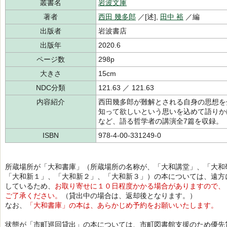
叢書名
岩波文庫
著者
西田 幾多郎
／[述],
田中 裕
／編
出版者
岩波書店
出版年
2020.6
ページ数
298p
大きさ
15cm
NDC分類
121.63 ／ 121.63
内容紹介
西田幾多郎が難解とされる自身の思想を
知って欲しいという思いを込めて語りか
など、語る哲学者の講演全7篇を収録。
ISBN
978-4-00-331249-0
所蔵場所が「大和書庫」（所蔵場所の名称が、「大和講堂」、「大和
「大和新１」、「大和新２」、「大和新３」）の本については、遠方
しているため、
お取り寄せに１０日程度かかる場合がありますので、
ご了承ください。
（貸出中の場合は、返却後となります。）
なお、
「大和書庫」の本は、あらかじめ予約をお願いいたします。
状態が「市町巡回貸出」の本については、市町図書館支援のため優先