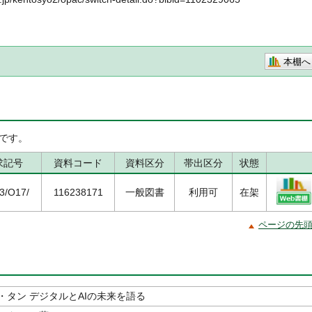
本棚へ
です。
求記号
資料コード
資料区分
帯出区分
状態
.3/O17/
116238171
一般図書
利用可
在架
ページの先
・タン デジタルとAIの未来を語る