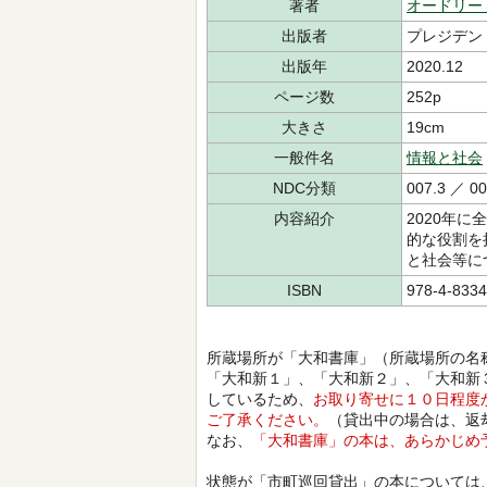
著者
オードリー
出版者
プレジデン
出版年
2020.12
ページ数
252p
大きさ
19cm
一般件名
情報と社会
NDC分類
007.3 ／ 00
内容紹介
2020年
的な役割を
と社会等に
ISBN
978-4-8334
所蔵場所が「大和書庫」（所蔵場所の名
「大和新１」、「大和新２」、「大和新
しているため、
お取り寄せに１０日程度
ご了承ください。
（貸出中の場合は、返
なお、
「大和書庫」の本は、あらかじめ
状態が「市町巡回貸出」の本については