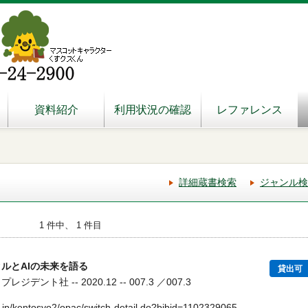
資料紹介
利用状況の確認
レファレンス
詳細蔵書検索
ジャンル検
1 件中、 1 件目
ルとAIの未来を語る
貸出可
デント社 -- 2020.12 -- 007.3 ／007.3
.jp/kentosyo2/opac/switch-detail.do?bibid=1102329065