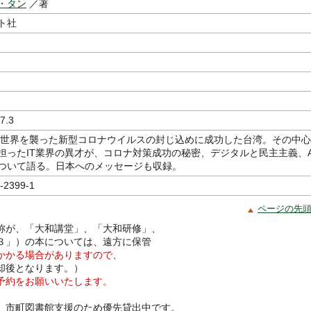
・タン
／著
ト社
7.3
に全世界を襲った新型コロナウイルスの封じ込めに成功した台湾。その中心
担ったIT業界の異才が、コロナ対策成功の秘密、デジタルと民主主義、A
ついて語る。日本へのメッセージも収録。
-2399-1
ページの先
称が、「大和講堂」、「大和研修」、
３」）の本については、遠方に保管
かかる場合がありますので、
却後となります。）
予約をお願いいたします。
、市町図書館支援のため優先貸出中です。