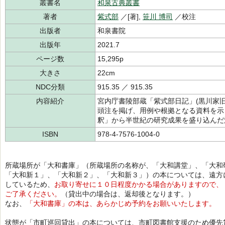
叢書名
和泉古典叢書
著者
紫式部
／[著],
笹川 博司
／校注
出版者
和泉書院
出版年
2021.7
ページ数
15,295p
大きさ
22cm
NDC分類
915.35 ／ 915.35
内容紹介
宮内庁書陵部蔵「紫式部日記」(黒川家
頭注を掲げ、用例や根拠となる資料を示
釈」から半世紀の研究成果を盛り込んだ
ISBN
978-4-7576-1004-0
所蔵場所が「大和書庫」（所蔵場所の名称が、「大和講堂」、「大和
「大和新１」、「大和新２」、「大和新３」）の本については、遠方
しているため、
お取り寄せに１０日程度かかる場合がありますので、
ご了承ください。
（貸出中の場合は、返却後となります。）
なお、
「大和書庫」の本は、あらかじめ予約をお願いいたします。
状態が「市町巡回貸出」の本については、市町図書館支援のため優先