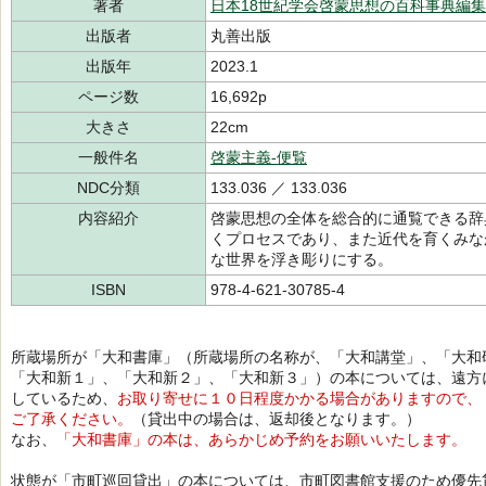
著者
日本18世紀学会啓蒙思想の百科事典編
出版者
丸善出版
出版年
2023.1
ページ数
16,692p
大きさ
22cm
一般件名
啓蒙主義-便覧
NDC分類
133.036 ／ 133.036
内容紹介
啓蒙思想の全体を総合的に通覧できる辞
くプロセスであり、また近代を育くみな
な世界を浮き彫りにする。
ISBN
978-4-621-30785-4
所蔵場所が「大和書庫」（所蔵場所の名称が、「大和講堂」、「大和
「大和新１」、「大和新２」、「大和新３」）の本については、遠方
しているため、
お取り寄せに１０日程度かかる場合がありますので、
ご了承ください。
（貸出中の場合は、返却後となります。）
なお、
「大和書庫」の本は、あらかじめ予約をお願いいたします。
状態が「市町巡回貸出」の本については、市町図書館支援のため優先