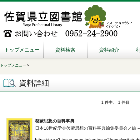
トップメニュー
資料検索
資料紹介
トップメニュー
>
資料詳細
1 件中、 1 件目
啓蒙思想の百科事典
日本18世紀学会啓蒙思想の百科事典編集委員会／編 -- 丸善出版 -
https://www2.tosyo-saga.jp/kentosyo2/opac/switch-d