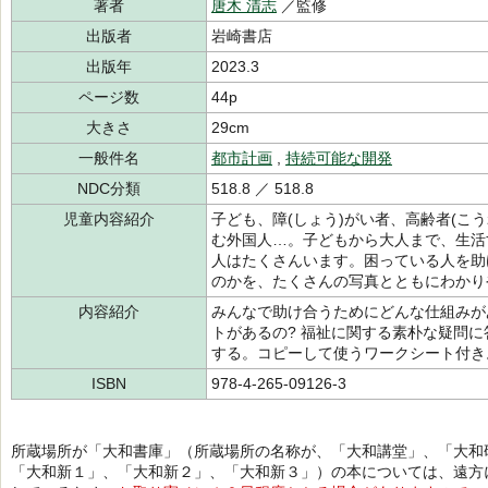
著者
唐木 清志
／監修
出版者
岩崎書店
出版年
2023.3
ページ数
44p
大きさ
29cm
一般件名
都市計画
,
持続可能な開発
NDC分類
518.8 ／ 518.8
児童内容紹介
子ども、障(しょう)がい者、高齢者(こ
む外国人…。子どもから大人まで、生活
人はたくさんいます。困っている人を助
のかを、たくさんの写真とともにわかり
内容紹介
みんなで助け合うためにどんな仕組みが
トがあるの? 福祉に関する素朴な疑問に
する。コピーして使うワークシート付き
ISBN
978-4-265-09126-3
所蔵場所が「大和書庫」（所蔵場所の名称が、「大和講堂」、「大和
「大和新１」、「大和新２」、「大和新３」）の本については、遠方