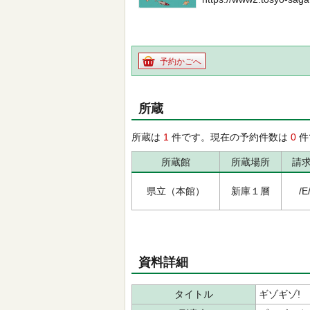
予約かごへ
所蔵
所蔵は
1
件です。現在の予約件数は
0
件
所蔵館
所蔵場所
請
県立（本館）
新庫１層
/E
資料詳細
タイトル
ギゾギゾ!