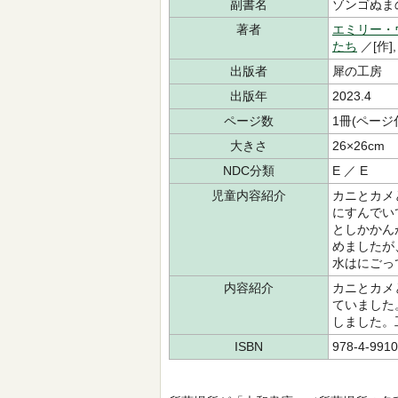
副書名
ゾンゴぬま
著者
エミリー・
たち
／[作]
出版者
犀の工房
出版年
2023.4
ページ数
1冊(ページ
大きさ
26×26cm
NDC分類
E ／ E
児童内容紹介
カニとカメ
にすんでい
としかかん
めましたが
水はにごっ
内容紹介
カニとカメ
ていました
しました。
ISBN
978-4-9910