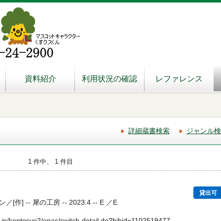
資料紹介
利用状況の確認
レファレンス
詳細蔵書検索
ジャンル検
1 件中、 1 件目
貸出可
 -- 犀の工房 -- 2023.4 -- E ／E
.jp/kentosyo2/opac/switch-detail.do?bibid=1102519477