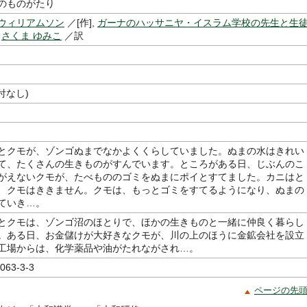
のものがたり
ウィリアムソン
／[作],
ガーナのハッサニヤ・イスラム学校の先生と生
,
さくま ゆみこ
／訳
付なし)
とクモが、ゾンゴぬまでなかよくくらしていました。ぬまの水はきれい
て、たくさんの生きものがすんでいます。ところがある日、じぶんのこ
がえないクモが、たべもののゴミをぬまにポイとすてました。カニはと
、クモはききません。クモは、もっとゴミをすてるようになり、ぬまの
ていき…。
とクモは、ゾンゴ沼のほとりで、ほかの生きものと一緒に仲良く暮らし
。ある日、お金儲けが大好きなクモが、川の上のほうに金鉱会社を設立
工場からは、化学薬品や油がたれながされ…。
063-3-3
ページの先