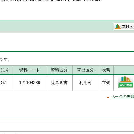
本棚へ
です。
求記号
資料コード
資料区分
帯出区分
状態
/ｳｲ/
121104269
児童図書
利用可
在架
ページの先