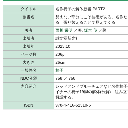
タイトル
名作椅子の解体新書 PART2
副書名
見えない部分にこそ技術がある。名作た
る、張り替えることで見えてくる!
著者
西川 栄明
／著,
坂本 茂
／著
出版者
誠文堂新光社
出版年
2023.10
ページ数
206p
大きさ
26cm
一般件名
椅子
NDC分類
758 ／ 758
内容紹介
レッドアンドブルーチェアなど名作椅子
イナーの椅子19脚の解体(分解)、組み
解説する。
ISBN
978-4-416-52318-6