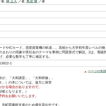
著,
林 正人
／著,
鳥居 隆
／著
ードやICカード、惑星探査機の軌道…。高校から大学初年度レベルの物
のまわりの現象や実社会のテーマを事例に問題形式で解説。2は、電磁
げ、必要な数学も丁寧に補足する。
13822-1
ページの先
称が、「大和講堂」、「大和研修」、
３」）の本については、遠方に保管
かかる場合がありますので、
却後となります。）
予約をお願いいたします。
、市町図書館支援のため優先貸出中です。