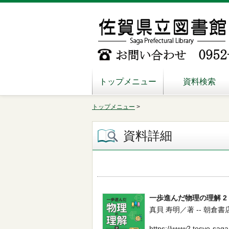
トップメニュー
資料検索
トップメニュー
>
資料詳細
一歩進んだ物理の理解 2
真貝 寿明／著 -- 朝倉書店 --
https://www2.tosyo-saga