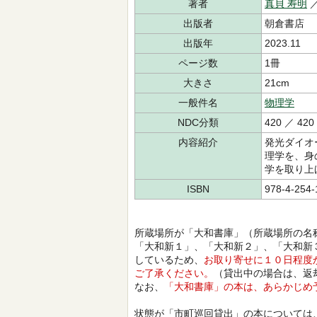
著者
真貝 寿明
／
出版者
朝倉書店
出版年
2023.11
ページ数
1冊
大きさ
21cm
一般件名
物理学
NDC分類
420 ／ 420
内容紹介
発光ダイオ
理学を、身
学を取り上
ISBN
978-4-254-
所蔵場所が「大和書庫」（所蔵場所の名
「大和新１」、「大和新２」、「大和新
しているため、
お取り寄せに１０日程度
ご了承ください。
（貸出中の場合は、返
なお、
「大和書庫」の本は、あらかじめ
状態が「市町巡回貸出」の本については