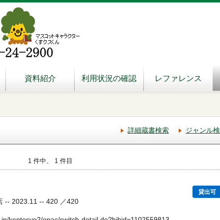
資料紹介
利用状況の確認
レファレンス
詳細蔵書検索
ジャンル検
1 件中、 1 件目
貸出可
 2023.11 -- 420 ／420
.jp/kentosyo2/opac/switch-detail.do?bibid=1102559813