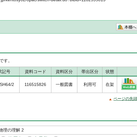
本棚へ
です。
求記号
資料コード
資料区分
帯出区分
状態
/SH64/2
116515826
一般図書
利用可
在架
ページの先
物理の理解 2