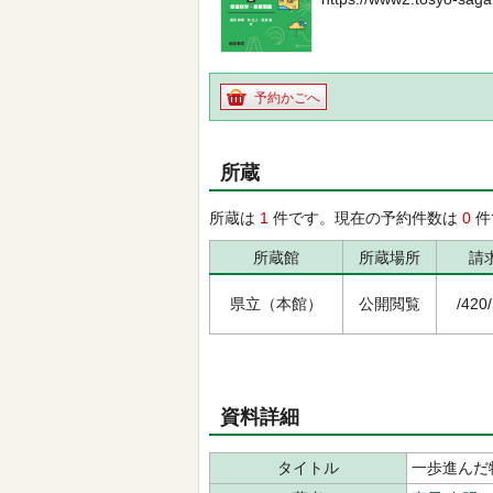
予約かごへ
所蔵
所蔵は
1
件です。現在の予約件数は
0
件
所蔵館
所蔵場所
請
県立（本館）
公開閲覧
/420
資料詳細
タイトル
一歩進んだ