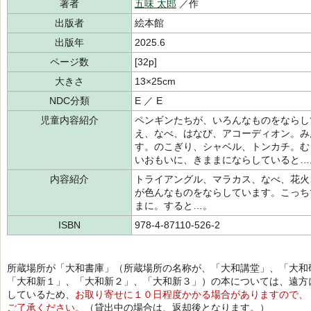
著者
五味 太郎
／作
出版者
絵本館
出版年
2025.6
ページ数
[32p]
大きさ
13×25cm
NDC分類
E ／ E
児童内容紹介
ペンギンたちが、いろんなものをならし
え、なべ、はなび、アコーディオン。み
す。のこぎり、シャベル、トンカチ。む
いおもいに、きままにならしていると…
内容紹介
トライアングル、マラカス、なべ、花火
が色んなものをならしています。こっち
まに。すると…。
ISBN
978-4-87110-526-2
所蔵場所が「大和書庫」（所蔵場所の名称が、「大和講堂」、「大和
「大和新１」、「大和新２」、「大和新３」）の本については、遠方
しているため、
お取り寄せに１０日程度かかる場合がありますので、
ご了承ください。
（貸出中の場合は、返却後となります。）