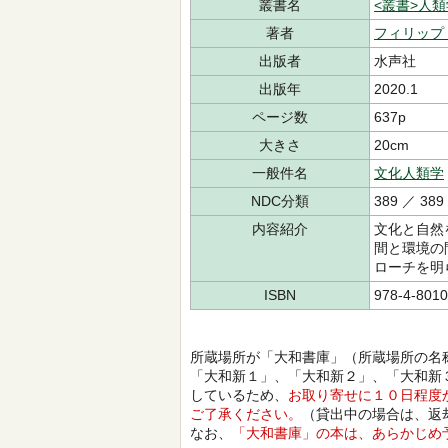
叢書名
<叢書>人
著者
フィリップ
出版者
水声社
出版年
2020.1
ページ数
637p
大きさ
20cm
一般件名
文化人類学
NDC分類
389 ／ 389
内容紹介
文化と自然
間と環境の
ローチを明
ISBN
978-4-8010
所蔵場所が「大和書庫」（所蔵場所の名
「大和新１」、「大和新２」、「大和新
しているため、
お取り寄せに１０日程度
ご了承ください。
（貸出中の場合は、返
なお、
「大和書庫」の本は、あらかじめ