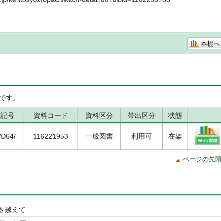
本棚へ
です。
求記号
資料コード
資料区分
帯出区分
状態
/D64/
116221953
一般図書
利用可
在架
ページの先
を越えて