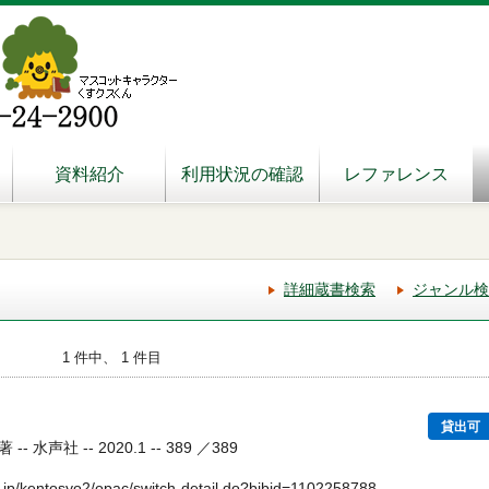
資料紹介
利用状況の確認
レファレンス
詳細蔵書検索
ジャンル検
1 件中、 1 件目
貸出可
声社 -- 2020.1 -- 389 ／389
.jp/kentosyo2/opac/switch-detail.do?bibid=1102258788